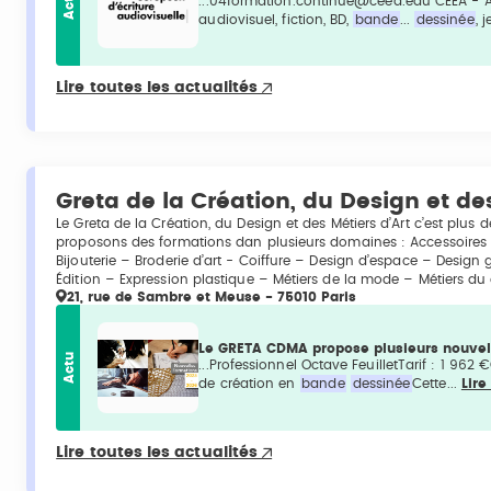
Actu
...04formation.continue@ceea.edu CEEA - Ada
audiovisuel, fiction, BD,
bande
...
dessinée
, 
Lire toutes les actualités
Greta de la Création, du Design et des
Le Greta de la Création, du Design et des Métiers d’Art c’est plus
proposons des formations dan plusieurs domaines : Accessoires d
Bijouterie – Broderie d’art - Coiffure – Design d’espace – Design g
Édition – Expression plastique – Métiers de la mode – Métiers du 
21, rue de Sambre et Meuse - 75010 Paris
Le GRETA CDMA propose plusieurs nouvell
Actu
...Professionnel Octave FeuilletTarif : 1 96
de création en
bande
dessinée
Cette...
Lire
Lire toutes les actualités