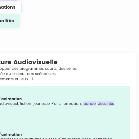
ations
ualités
ture Audiovisuelle
lopper des programmes courts, des séries
ée au secteur des scénaristes
ments et lieux : 1
 d’animation
diovisuel, fiction, jeunesse, Paris, formation,
bande
dessinée
...
 d’animation