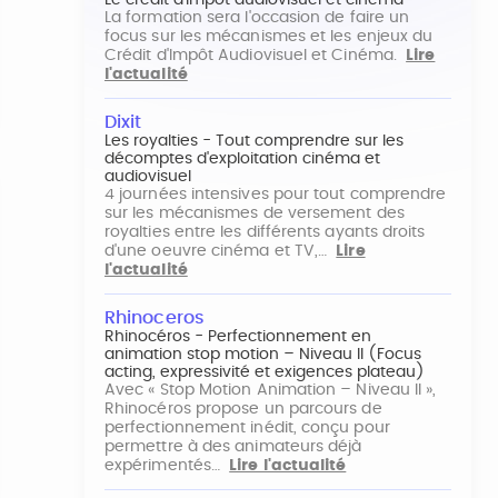
Le crédit d'impôt audiovisuel et cinéma
La formation sera l'occasion de faire un
focus sur les mécanismes et les enjeux du
Crédit d'Impôt Audiovisuel et Cinéma.
Lire
l'actualité
Dixit
Les royalties - Tout comprendre sur les
décomptes d'exploitation cinéma et
audiovisuel
4 journées intensives pour tout comprendre
sur les mécanismes de versement des
royalties entre les différents ayants droits
d'une oeuvre cinéma et TV,…
Lire
l'actualité
Rhinoceros
Rhinocéros - Perfectionnement en
animation stop motion – Niveau II (Focus
acting, expressivité et exigences plateau)
Avec « Stop Motion Animation – Niveau II »,
Rhinocéros propose un parcours de
perfectionnement inédit, conçu pour
permettre à des animateurs déjà
expérimentés…
Lire l'actualité