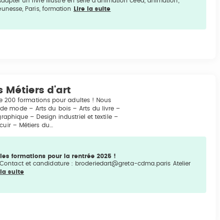
pter un livre illustré en série d’animation ceea, animation,
jeunesse, Paris, formation
Lire la suite
 Métiers d'art
 de 200 formations pour adultes ! Nous
e mode – Arts du bois – Arts du livre –
raphique – Design industriel et textile –
cuir – Métiers du…
es formations pour la rentrée 2025 !
2 €Contact et candidature : broderiedart@greta-cdma.paris Atelier
 la suite