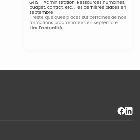
GHS - Administration, Ressources humaines,
budget, contrat, etc. : les dernières places en
septembre
Il reste quelques places sur certaines de nos
formations programmées en septembre
Lire l'actualité