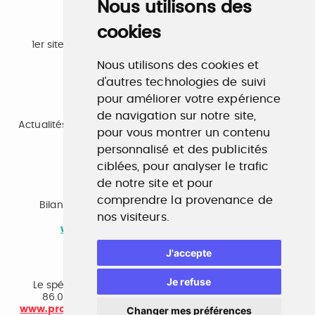
Nous utilisons des
cookies
Emploi
1er site emploi du secteur culturel 784.000 visites et
230.000 visiteurs uniques par mois.
Nous utilisons des cookies et
www.profilculture.com
d'autres technologies de suivi
pour améliorer votre expérience
Formation
de navigation sur notre site,
Actualités, guide et annuaire des formations aux métiers
pour vous montrer un contenu
de la culture.
personnalisé et des publicités
www.profilculture-formation.com
ciblées, pour analyser le trafic
de notre site et pour
Accompagnement professionnel
comprendre la provenance de
Bilan de compétences, coaching, techniques de
nos visiteurs.
recherche d'emploi, entretien conseil.
www.profilculture-competences.com
J'accepte
Cabinet de recrutement
Je refuse
Le spécialiste du secteur culturel, une cvthèque de
86.000 CV et réseau unique de professionnels.
Changer mes préférences
www.profilculture-conseil.com/cabinet-recrutement