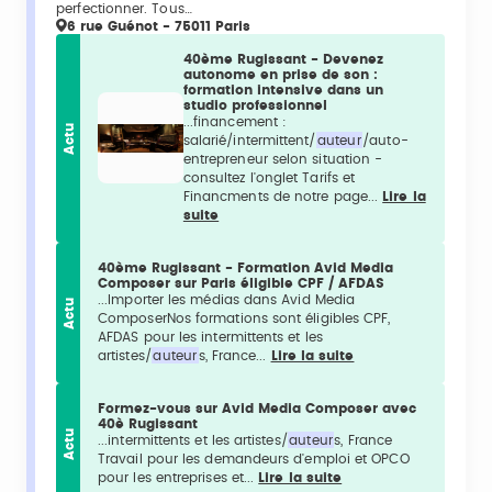
perfectionner. Tous…
6 rue Guénot - 75011 Paris
40ème Rugissant - Devenez
autonome en prise de son :
formation intensive dans un
studio professionnel
...financement :
Actu
salarié/intermittent/
auteur
/auto-
entrepreneur selon situation -
consultez l'onglet Tarifs et
Financments de notre page...
Lire la
suite
40ème Rugissant - Formation Avid Media
Composer sur Paris éligible CPF / AFDAS
...Importer les médias dans Avid Media
Actu
ComposerNos formations sont éligibles CPF,
AFDAS pour les intermittents et les
artistes/
auteur
s, France...
Lire la suite
Formez-vous sur Avid Media Composer avec
40è Rugissant
Actu
...intermittents et les artistes/
auteur
s, France
Travail pour les demandeurs d'emploi et OPCO
pour les entreprises et...
Lire la suite