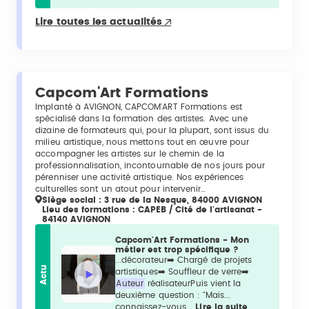
Lire toutes les actualités
Capcom'Art Formations
Implanté à AVIGNON, CAPCOM'ART Formations est
spécialisé dans la formation des artistes. Avec une
dizaine de formateurs qui, pour la plupart, sont issus du
milieu artistique, nous mettons tout en œuvre pour
accompagner les artistes sur le chemin de la
professionnalisation, incontournable de nos jours pour
pérenniser une activité artistique. Nos expériences
culturelles sont un atout pour intervenir…
Siège social : 3 rue de la Nesque, 84000 AVIGNON
Lieu des formations : CAPEB / Cité de l'artisanat -
84140 AVIGNON
Capcom'Art Formations - Mon
métier est trop spécifique ?
...décorateur➡️ Chargé de projets
Actu
artistiques➡️ Souffleur de verre➡️
Auteur
réalisateurPuis vient la
deuxième question : "Mais...
connaissez-vous...
Lire la suite