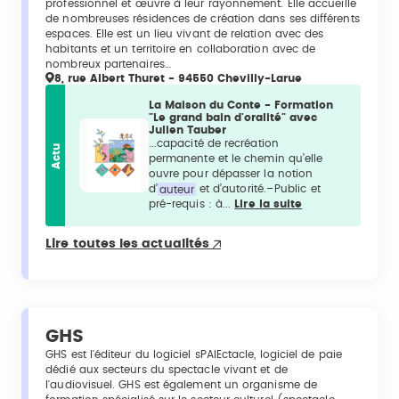
professionnel et œuvre à leur rayonnement. Elle accueille
de nombreuses résidences de création dans ses différents
espaces. Elle est un lieu vivant de relation avec des
habitants et un territoire en collaboration avec de
nombreux partenaires…
8, rue Albert Thuret - 94550 Chevilly-Larue
La Maison du Conte - Formation
"Le grand bain d'oralité" avec
Julien Tauber
...capacité de recréation
Actu
permanente et le chemin qu’elle
ouvre pour dépasser la notion
d’
auteur
et d’autorité.–Public et
pré-requis : à...
Lire la suite
Lire toutes les actualités
GHS
GHS est l'éditeur du logiciel sPAIEctacle, logiciel de paie
dédié aux secteurs du spectacle vivant et de
l'audiovisuel. GHS est également un organisme de