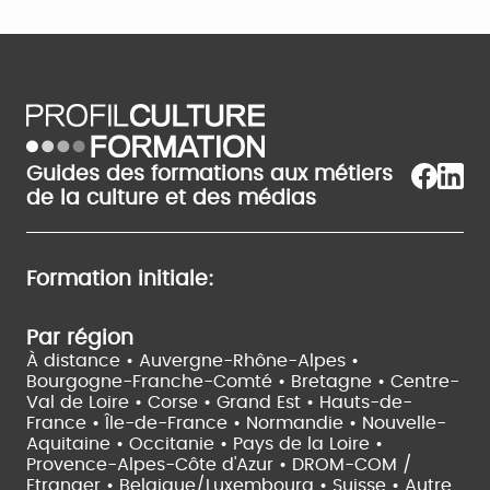
Guides des formations aux métiers
de la culture et des médias
Formation initiale:
Par région
À distance •
Auvergne-Rhône-Alpes •
Bourgogne-Franche-Comté •
Bretagne •
Centre-
Val de Loire •
Corse •
Grand Est •
Hauts-de-
France •
Île-de-France •
Normandie •
Nouvelle-
Aquitaine •
Occitanie •
Pays de la Loire •
Provence-Alpes-Côte d'Azur •
DROM-COM /
Etranger •
Belgique/Luxembourg •
Suisse •
Autre