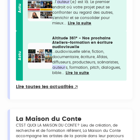
...l'
auteur
(e) est là. Le premier
Actu
endroit où votre projet peut se
confronter au regard des autres,
s'enrichir et se consolider pour
mieux...
Lire la suite
Altitude 361° - Nos prochains
Ateliers-formation en écriture
audiovisuelle
...audiovisuelle série, fiction,
Actu
documentaire, écriture, Afdas,
diffuseurs, producteurs, scénaristes,
auteur
s, formation, pitch, dialogues,
bible...
Lire la suite
Lire toutes les actualités
La Maison du Conte
C’EST QUOI LA MAISON DU CONTE? Lieu de création, de
recherche et de formation référent, La Maison du Conte
accompagne les artistes de la parole dans leur parcours