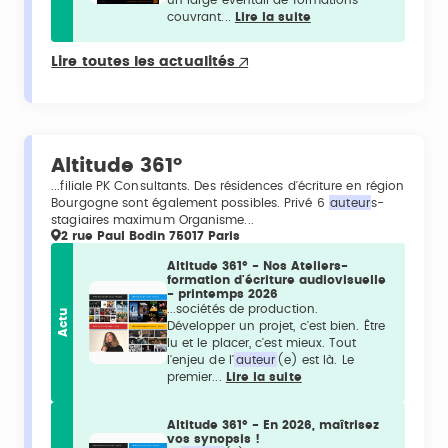
un large éventail de formations
couvrant...
Lire la suite
Lire toutes les actualités
Altitude 361°
...filiale PK Consultants. Des résidences d'écriture en région
Bourgogne sont également possibles. Privé 6
auteur
s-
stagiaires maximum Organisme...
2 rue Paul Bodin 75017 Paris
Altitude 361° - Nos Ateliers-
formation d'écriture audiovisuelle
- printemps 2026
...sociétés de production.
Actu
Développer un projet, c'est bien. Être
lu et le placer, c'est mieux. Tout
l'enjeu de l'
auteur
(e) est là. Le
premier...
Lire la suite
Altitude 361° - En 2026, maîtrisez
vos synopsis !