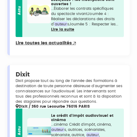
ouvertes !
Actu
...Élaborer les contrats spécifiques
du spectacle vivantJournée 4 :
Réaliser les déclarations des droits
d’
auteur
sJournée 5 : Respecter les...
Lire la suite
Lire toutes les actualités
Dixit
Dixit propose tout au long de l'année des formations à
destination de toute personne désireuse d'augmenter ses
connaissances sur l'audiovisuel. Les intervenants sont
tous des professionnels reconnus et sont à la disposition
des stagiaires pour répondre aux questions.
Dixit / 350 rue Lecourbe 75015 PARIS
Le crédit d'impôt audiovisuel et
cinéma
...cinéma Crédit d'impôt, cinéma,
Actu
auteur
s, autrices, scénaristes,
scénariste, autrice,
auteur
,