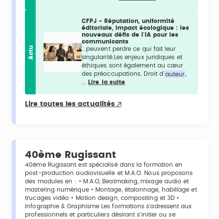
CFPJ - Réputation, uniformité
éditoriale, impact écologique : les
nouveaux défis de l'IA pour les
communicants
Actu
...peuvent perdre ce qui fait leur
singularité.Les enjeux juridiques et
éthiques sont également au cœur
des préoccupations. Droit d'
auteur
,
...
Lire la suite
Lire toutes les actualités
40ème Rugissant
40ème Rugissant est spécialisé dans la formation en
post-production audiovisuelle et M.A.O. Nous proposons
des modules en : • M.A.O, Beatmaking, mixage audio et
mastering numérique • Montage, étalonnage, habillage et
trucages vidéo • Motion design, compositing et 3D •
Infographie & Graphisme Les formations s'adressent aux
professionnels et particuliers désirant s'initier ou se