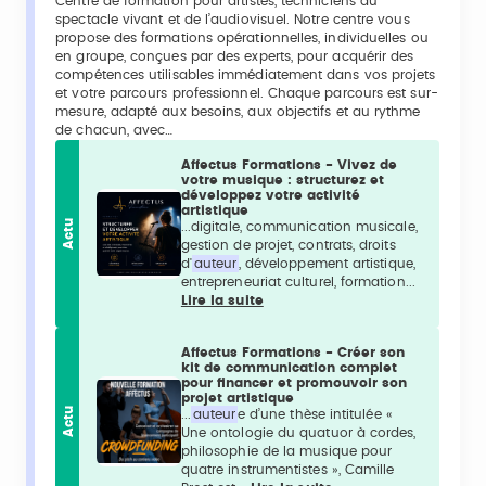
Centre de formation pour artistes, techniciens du
spectacle vivant et de l’audiovisuel. Notre centre vous
propose des formations opérationnelles, individuelles ou
en groupe, conçues par des experts, pour acquérir des
compétences utilisables immédiatement dans vos projets
et votre parcours professionnel. Chaque parcours est sur-
mesure, adapté aux besoins, aux objectifs et au rythme
de chacun, avec…
Affectus Formations - Vivez de
votre musique : structurez et
développez votre activité
artistique
Actu
...digitale, communication musicale,
gestion de projet, contrats, droits
d'
auteur
, développement artistique,
entrepreneuriat culturel, formation...
Lire la suite
Affectus Formations - Créer son
kit de communication complet
pour financer et promouvoir son
projet artistique
Actu
...
auteur
e d’une thèse intitulée «
Une ontologie du quatuor à cordes,
philosophie de la musique pour
quatre instrumentistes », Camille