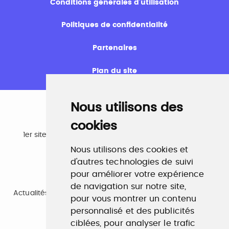
Conditions générales d’utilisation
Politiques de confidentialité
Partenaires
Plan du site
Nous utilisons des
cookies
Emploi
1er site emploi du secteur culturel 784.000 visites et
230.000 visiteurs uniques par mois.
Nous utilisons des cookies et
www.profilculture.com
d'autres technologies de suivi
pour améliorer votre expérience
Formation
de navigation sur notre site,
Actualités, guide et annuaire des formations aux métiers
pour vous montrer un contenu
de la culture.
personnalisé et des publicités
www.profilculture-formation.com
ciblées, pour analyser le trafic