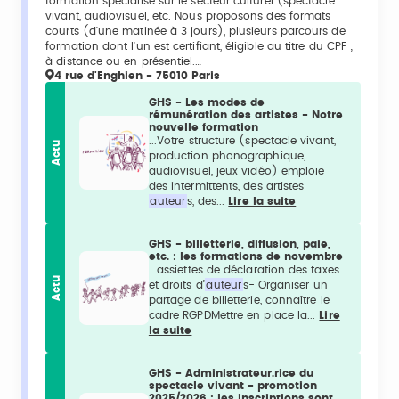
formation spécialisé sur le secteur culturel (spectacle
vivant, audiovisuel, etc. Nous proposons des formats
courts (d'une matinée à 3 jours), plusieurs parcours de
formation dont l'un est certifiant, éligible au titre du CPF ;
à distance ou en présentiel.…
4 rue d'Enghien - 75010 Paris
GHS - Les modes de
rémunération des artistes - Notre
nouvelle formation
...Votre structure (spectacle vivant,
Actu
production phonographique,
audiovisuel, jeux vidéo) emploie
des intermittents, des artistes
auteur
s, des...
Lire la suite
GHS - billetterie, diffusion, paie,
etc. : les formations de novembre
...assiettes de déclaration des taxes
Actu
et droits d’
auteur
s- Organiser un
partage de billetterie, connaître le
cadre RGPDMettre en place la...
Lire
la suite
GHS - Administrateur.rice du
spectacle vivant - promotion
2025/2026 : les inscriptions sont