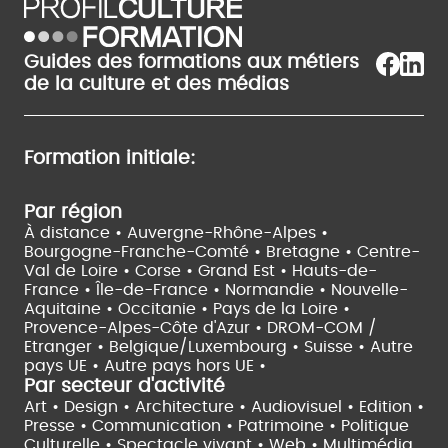
Guides des formations aux métiers
de la culture et des médias
Formation initiale:
Par région
À distance •
Auvergne-Rhône-Alpes •
Bourgogne-Franche-Comté •
Bretagne •
Centre-
Val de Loire •
Corse •
Grand Est •
Hauts-de-
France •
Île-de-France •
Normandie •
Nouvelle-
Aquitaine •
Occitanie •
Pays de la Loire •
Provence-Alpes-Côte d'Azur •
DROM-COM /
Etranger •
Belgique/Luxembourg •
Suisse •
Autre
pays UE •
Autre pays hors UE •
Par secteur d'activité
Art • Design • Architecture •
Audiovisuel •
Edition •
Presse • Communication •
Patrimoine • Politique
Culturelle •
Spectacle vivant •
Web • Multimédia