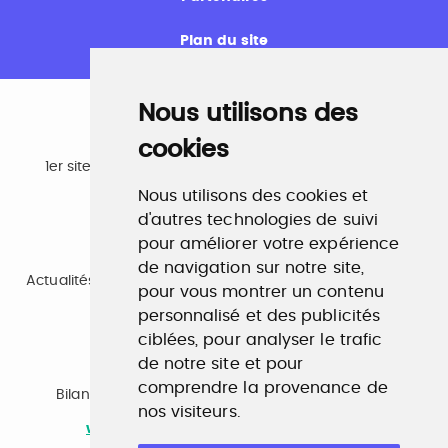
Plan du site
Nous utilisons des
cookies
Emploi
1er site emploi du secteur culturel 784.000 visites et
230.000 visiteurs uniques par mois.
Nous utilisons des cookies et
www.profilculture.com
d'autres technologies de suivi
pour améliorer votre expérience
Formation
de navigation sur notre site,
Actualités, guide et annuaire des formations aux métiers
pour vous montrer un contenu
de la culture.
personnalisé et des publicités
www.profilculture-formation.com
ciblées, pour analyser le trafic
de notre site et pour
Accompagnement professionnel
comprendre la provenance de
Bilan de compétences, coaching, techniques de
nos visiteurs.
recherche d'emploi, entretien conseil.
www.profilculture-competences.com