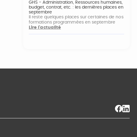
GHS - Administration, Ressources humaines,
budget, contrat, etc. : les dernières places en
septembre
Il reste quelques places sur certaines de nos
formations programmées en septembre
Lire l'actualité