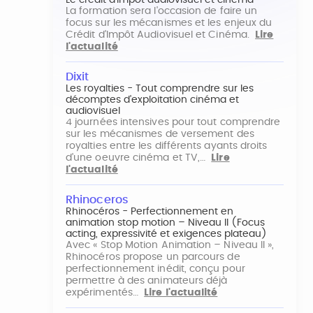
Le crédit d'impôt audiovisuel et cinéma
La formation sera l'occasion de faire un
focus sur les mécanismes et les enjeux du
Crédit d'Impôt Audiovisuel et Cinéma.
Lire
l'actualité
Dixit
Les royalties - Tout comprendre sur les
décomptes d'exploitation cinéma et
audiovisuel
4 journées intensives pour tout comprendre
sur les mécanismes de versement des
royalties entre les différents ayants droits
d'une oeuvre cinéma et TV,…
Lire
l'actualité
Rhinoceros
Rhinocéros - Perfectionnement en
animation stop motion – Niveau II (Focus
acting, expressivité et exigences plateau)
Avec « Stop Motion Animation – Niveau II »,
Rhinocéros propose un parcours de
perfectionnement inédit, conçu pour
permettre à des animateurs déjà
expérimentés…
Lire l'actualité