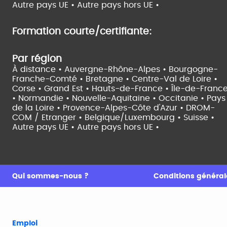
Autre pays UE •
Autre pays hors UE •
Formation courte/certifiante:
Par région
À distance •
Auvergne-Rhône-Alpes •
Bourgogne-
Franche-Comté •
Bretagne •
Centre-Val de Loire •
Corse •
Grand Est •
Hauts-de-France •
Île-de-Franc
•
Normandie •
Nouvelle-Aquitaine •
Occitanie •
Pays
de la Loire •
Provence-Alpes-Côte d'Azur •
DROM-
COM / Etranger •
Belgique/Luxembourg •
Suisse •
Autre pays UE •
Autre pays hors UE •
Qui sommes-nous ?
Conditions générale
Emploi