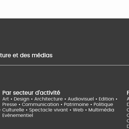
lture et des médias
Par secteur d'activité
Art • Design • Architecture •
Audiovisuel •
Edition •
A
Presse • Communication •
Patrimoine • Politique
e
Culturelle •
Spectacle vivant •
Web • Multimédia
Evènementiel
C
D