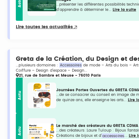
Actu
...présenter les différentes possibilités tec
d’apprendre à déterminer le...
Lire la suite
Lire toutes les actualités
Greta de la Création, du Design et des
...plusieurs domaines :
Accessoires
de mode – Arts du bois – Arts 
Coiffure – Design d’espace – Design...
21, rue de Sambre et Meuse - 75010 Paris
Journées Portes Ouvertes du GRETA CDMA
Actu
...de se consacrer au conseil en image de 
de quinze ans, elle enseigne les arts...
Lire l
Le marché des créateurs du GRETA CDMA
Actu
...des créateurs :Laure Tuloup : Bijoux fanta
Créations de bijoux et d’
accessoires
...
Lire 