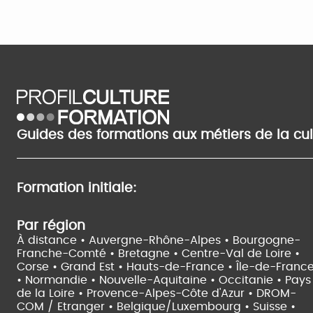
Guides des formations aux métiers de la cu
Formation initiale:
Par région
À distance •
Auvergne-Rhône-Alpes •
Bourgogne-
Franche-Comté •
Bretagne •
Centre-Val de Loire •
Corse •
Grand Est •
Hauts-de-France •
Île-de-Franc
•
Normandie •
Nouvelle-Aquitaine •
Occitanie •
Pays
de la Loire •
Provence-Alpes-Côte d'Azur •
DROM-
COM / Etranger •
Belgique/Luxembourg •
Suisse •