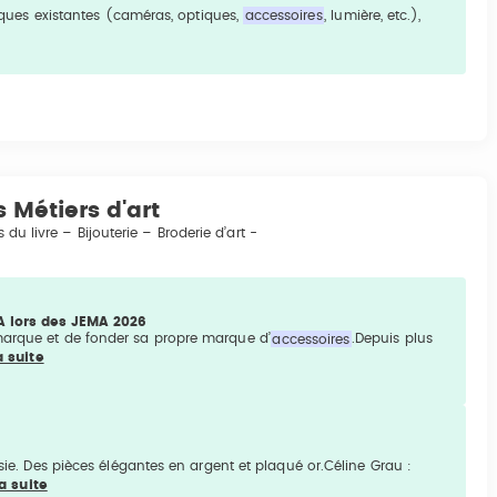
hniques existantes (caméras, optiques,
accessoires
, lumière, etc.),
 Métiers d'art
du livre – Bijouterie – Broderie d’art -
 lors des JEMA 2026
marque et de fonder sa propre marque d’
accessoires
.Depuis plus
a suite
isie. Des pièces élégantes en argent et plaqué or.Céline Grau :
la suite