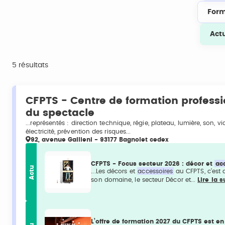
Form
Act
5 résultats
CFPTS - Centre de formation profess
du spectacle
...représentés : direction technique, régie, plateau, lumière, son, v
électricité, prévention des risques...
92, avenue Gallieni - 93177 Bagnolet cedex
CFPTS - Focus secteur 2026 : décor et
ac
Actu
...Les décors et
accessoires
au CFPTS, c’est 
son domaine, le secteur Décor et...
Lire la s
L’offre de formation 2027 du CFPTS est en