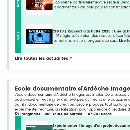
Actu
...concerne particulièrement le secteur Déco
Fondamentaux du bois pour la construction
CFPTS | Rapport d'activité 2025 : Une act
Actu
...DT/régie, prévention des risques, décor/
ac
formations métiers longues que sur...
Lire l
Lire toutes les actualités
Ecole documentaire d'Ardèche Imag
L’école documentaire d’Ardèche Images est implantée à Lussas, v
audiovisuel en Auvergne-Rhône-Alpes, qui réunit une douzaine d
au film documentaire de création. L’école propose, tout au long d
expérimenter l’écriture, la réalisation, pour apprendre à produire
L'Imaginaire - 300 route de Mirabel - 07170 Lussas
Expérimenter l'image d'un projet docume
Images