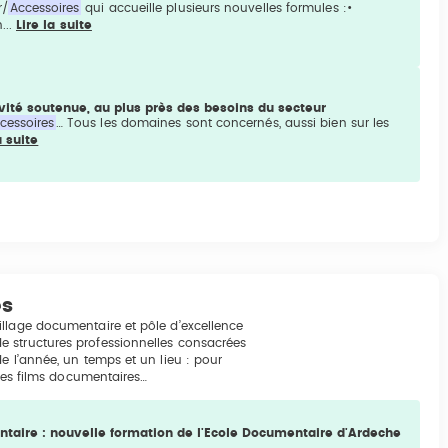
r/
Accessoires
qui accueille plusieurs nouvelles formules :•
...
Lire la suite
ivité soutenue, au plus près des besoins du secteur
cessoires
… Tous les domaines sont concernés, aussi bien sur les
a suite
es
illage documentaire et pôle d’excellence
e structures professionnelles consacrées
e l’année, un temps et un lieu : pour
 des films documentaires…
ntaire : nouvelle formation de l'Ecole Documentaire d'Ardeche