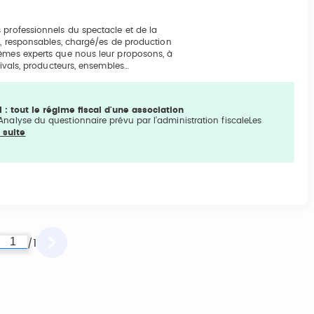
 professionnels du spectacle et de la
rs, responsables, chargé/es de production
hèmes experts que nous leur proposons, à
tivals, producteurs, ensembles…
al : tout le régime fiscal d'une association
:Analyse du questionnaire prévu par l’administration fiscaleLes
a suite
1
/