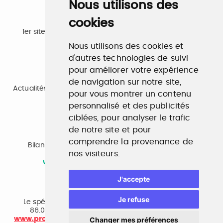
Nous utilisons des
cookies
Emploi
1er site emploi du secteur culturel 784.000 visites et
230.000 visiteurs uniques par mois.
Nous utilisons des cookies et
www.profilculture.com
d'autres technologies de suivi
pour améliorer votre expérience
Formation
de navigation sur notre site,
Actualités, guide et annuaire des formations aux métiers
pour vous montrer un contenu
de la culture.
personnalisé et des publicités
www.profilculture-formation.com
ciblées, pour analyser le trafic
de notre site et pour
Accompagnement professionnel
comprendre la provenance de
Bilan de compétences, coaching, techniques de
nos visiteurs.
recherche d'emploi, entretien conseil.
www.profilculture-competences.com
J'accepte
Cabinet de recrutement
Je refuse
Le spécialiste du secteur culturel, une cvthèque de
86.000 CV et réseau unique de professionnels.
Changer mes préférences
www.profilculture-conseil.com/cabinet-recrutement