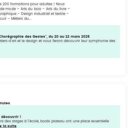
 de 200 formations pour adultes ! Nous
e mode – Arts du bois – Arts du livre –
raphique – Design industriel et textile –
cuir – Métiers du…
 "Chorégraphie des Gestes", du 20 au 22 mars 2025
tiers d’art et le design et vous feront découvrir leur symphonie des
inutes
 découvrir !
s des stages à l’école, bords plateau ont une place essentielle
e la suite