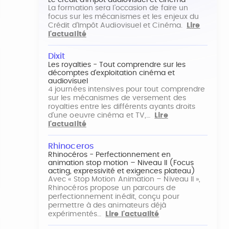
Le crédit d'impôt audiovisuel et cinéma
La formation sera l'occasion de faire un
focus sur les mécanismes et les enjeux du
Crédit d'Impôt Audiovisuel et Cinéma.
Lire
l'actualité
Dixit
Les royalties - Tout comprendre sur les
décomptes d'exploitation cinéma et
audiovisuel
4 journées intensives pour tout comprendre
sur les mécanismes de versement des
royalties entre les différents ayants droits
d'une oeuvre cinéma et TV,…
Lire
l'actualité
Rhinoceros
Rhinocéros - Perfectionnement en
animation stop motion – Niveau II (Focus
acting, expressivité et exigences plateau)
Avec « Stop Motion Animation – Niveau II »,
Rhinocéros propose un parcours de
perfectionnement inédit, conçu pour
permettre à des animateurs déjà
expérimentés…
Lire l'actualité