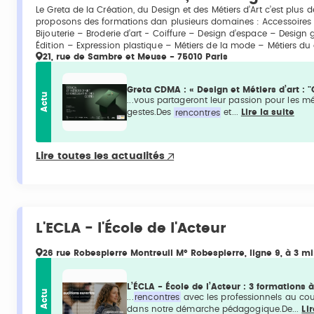
Le Greta de la Création, du Design et des Métiers d’Art c’est plus
proposons des formations dan plusieurs domaines : Accessoires d
Bijouterie – Broderie d’art - Coiffure – Design d’espace – Design g
Édition – Expression plastique – Métiers de la mode – Métiers du 
21, rue de Sambre et Meuse - 75010 Paris
Greta CDMA : « Design et Métiers d’art :
Actu
...vous partageront leur passion pour les mé
gestes.Des
rencontres
et...
Lire la suite
Lire toutes les actualités
L'ECLA - l'École de l'Acteur
26 rue Robespierre Montreuil M° Robespierre, ligne 9, à 3 m
L’ÉCLA - École de l’Acteur : 3 formations à
Actu
...
rencontres
avec les professionnels au cour
dans notre démarche pédagogique.De...
Lir