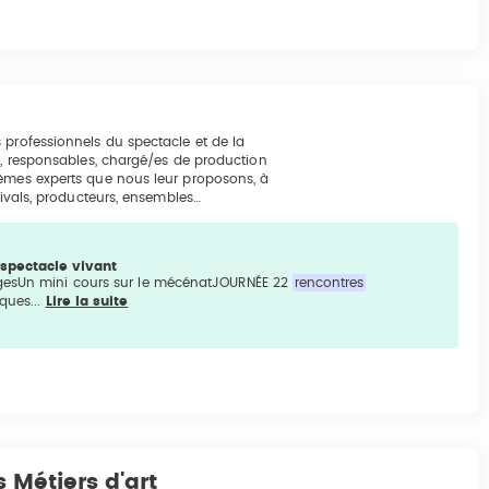
 professionnels du spectacle et de la
rs, responsables, chargé/es de production
hèmes experts que nous leur proposons, à
tivals, producteurs, ensembles…
 spectacle vivant
agesUn mini cours sur le mécénatJOURNÉE 22
rencontres
ques...
Lire la suite
 Métiers d'art