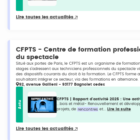
Lire toutes les actualités
CFPTS - Centre de formation profess
du spectacle
Situé aux portes de Paris, le CFPTS est un organisme de formati
stages s’adressent aux techniciens professionnels du spectacle vi
des dispositifs courants du droit à la formation. Le CFPTS forme a
souhaitant intégrer ce secteur, via des formations en alternance
92, avenue Gallieni - 93177 Bagnolet cedex
CFPTS | Rapport d'activité 2025 : Une act
Actu
...bois et métal- Renouvellement et dével
projets, de
rencontres
et...
Lire la suite
Lire toutes les actualités