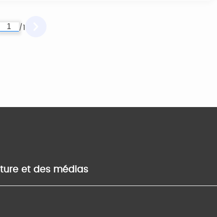
1
/
lture et des médias