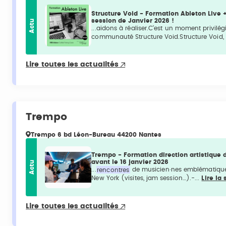
Structure Void - Formation Ableton Live +
session de Janvier 2026 !
Actu
...aidons à réaliser.C’est un moment privilé
communauté Structure Void.Structure Void, 
Lire toutes les actualités
Trempo
Trempo 6 bd Léon-Bureau 44200 Nantes
Trempo - Formation direction artistique
avant le 16 janvier 2026
Actu
...
rencontres
de musicien·nes emblématique
New York (visites, jam session…).-...
Lire la 
Lire toutes les actualités