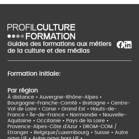
Guides des formations aux métiers
de la culture et des médias
Formation initiale:
Par région
À distance •
Auvergne-Rhône-Alpes •
Bourgogne-Franche-Comté •
Bretagne •
Centre-
Val de Loire •
Corse •
Grand Est •
Hauts-de-
France •
Île-de-France •
Normandie •
Nouvelle-
Aquitaine •
Occitanie •
Pays de la Loire •
Provence-Alpes-Côte d'Azur •
DROM-COM /
Etranger •
Belgique/Luxembourg •
Suisse •
Autre
pays UE •
Autre pays hors UE •