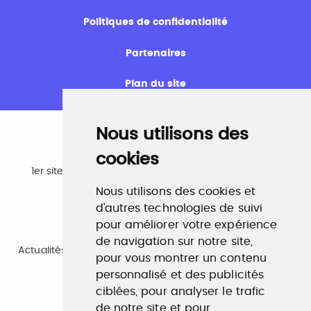
Politiques de confidentialité
Partenaires
Plan du site
Nous utilisons des
cookies
Emploi
1er site emploi du secteur culturel 784.000 visites et
230.000 visiteurs uniques par mois.
Nous utilisons des cookies et
www.profilculture.com
d'autres technologies de suivi
pour améliorer votre expérience
Formation
de navigation sur notre site,
Actualités, guide et annuaire des formations aux métiers
pour vous montrer un contenu
de la culture.
www.profilculture-formation.com
personnalisé et des publicités
ciblées, pour analyser le trafic
de notre site et pour