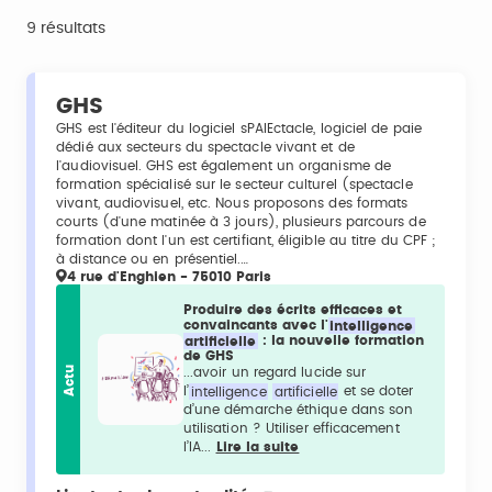
9 résultats
GHS
GHS est l'éditeur du logiciel sPAIEctacle, logiciel de paie
dédié aux secteurs du spectacle vivant et de
l'audiovisuel. GHS est également un organisme de
formation spécialisé sur le secteur culturel (spectacle
vivant, audiovisuel, etc. Nous proposons des formats
courts (d'une matinée à 3 jours), plusieurs parcours de
formation dont l'un est certifiant, éligible au titre du CPF ;
à distance ou en présentiel.…
4 rue d'Enghien - 75010 Paris
Produire des écrits efficaces et
convaincants avec l'
intelligence
artificielle
: la nouvelle formation
de GHS
Actu
...avoir un regard lucide sur
l’
intelligence
artificielle
et se doter
d’une démarche éthique dans son
utilisation ? Utiliser efficacement
l’IA...
Lire la suite