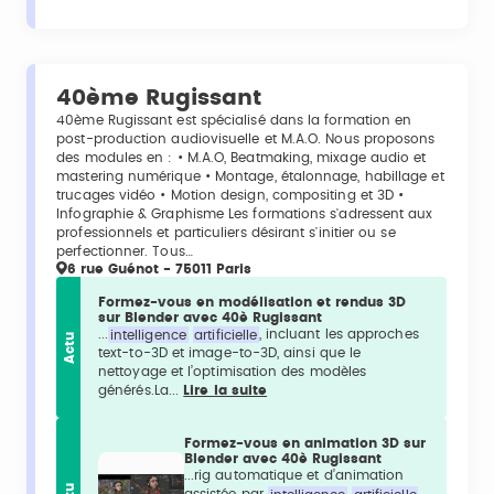
40ème Rugissant
40ème Rugissant est spécialisé dans la formation en
post-production audiovisuelle et M.A.O. Nous proposons
des modules en : • M.A.O, Beatmaking, mixage audio et
mastering numérique • Montage, étalonnage, habillage et
trucages vidéo • Motion design, compositing et 3D •
Infographie & Graphisme Les formations s'adressent aux
professionnels et particuliers désirant s'initier ou se
perfectionner. Tous…
6 rue Guénot - 75011 Paris
Formez-vous en modélisation et rendus 3D
sur Blender avec 40è Rugissant
...
intelligence
artificielle
, incluant les approches
Actu
text-to-3D et image-to-3D, ainsi que le
nettoyage et l’optimisation des modèles
générés.La...
Lire la suite
Formez-vous en animation 3D sur
Blender avec 40è Rugissant
...rig automatique et d’animation