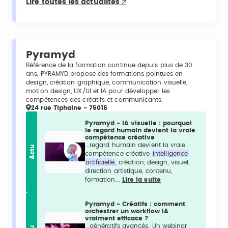
Lire toutes les actualités
Pyramyd
Référence de la formation continue depuis plus de 30
ans, PYRAMYD propose des formations pointues en
design, création graphique, communication visuelle,
motion design, UX/UI et IA pour développer les
compétences des créatifs et communicants.
24 rue Tiphaine - 75015
Pyramyd - IA visuelle : pourquoi
le regard humain devient la vraie
compétence créative
...regard humain devient la vraie
Actu
compétence créative
intelligence
artificielle
, création, design, visuel,
direction artistique, contenu,
formation...
Lire la suite
Pyramyd - Créatifs : comment
orchestrer un workflow IA
vraiment efficace ?
...génératifs avancés. Un webinar