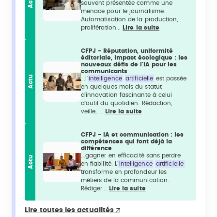
Actu
souvent présentée comme une
menace pour le journalisme.
Automatisation de la production,
prolifération...
Lire la suite
CFPJ - Réputation, uniformité
éditoriale, impact écologique : les
nouveaux défis de l'IA pour les
communicants
Actu
...l'
intelligence
artificielle
est passée
en quelques mois du statut
d'innovation fascinante à celui
d'outil du quotidien. Rédaction,
veille, ...
Lire la suite
CFPJ - IA et communication : les
compétences qui font déjà la
différence
...gagner en efficacité sans perdre
Actu
en fiabilité. L’
intelligence
artificielle
transforme en profondeur les
métiers de la communication.
Rédiger...
Lire la suite
Lire toutes les actualités