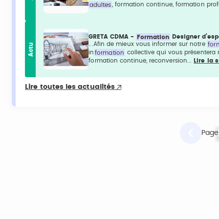
adultes
, formation continue, formation profe
GRETA CDMA -
Formation
Designer d’esp
...Afin de mieux vous informer sur notre
for
Actu
in
formation
collective qui vous présentera n
formation continue, reconversion...
Lire la 
Lire toutes les actualités
Page