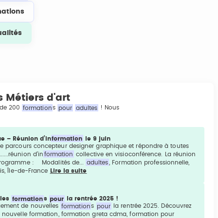
ations
ualités
 Métiers d'art
s de 200
formation
s
pour
adultes
! Nous
e – Réunion d’in
formation
le 9 juin
 parcours concepteur designer graphique et répondre à toutes
...réunion d’in
formation
collective en visioconférence. La réunion
u programme : Modalités de...
adultes
, Formation professionnelle,
ris, Île-de-France
Lire la suite
lles
formation
s
pour
la rentrée 2025 !
ncement de nouvelles
formation
s
pour
la rentrée 2025. Découvrez
.! nouvelle formation, formation greta cdma, formation pour