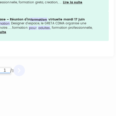
ssionnelle, formation greta, creation, ...
Lire la suite
ace – Réunion d’in
formation
virtuelle mardi 17 juin
mation
Designer d’espace, le GRETA CDMA organise une
otre......formation
pour
adultes
, formation professionnelle,
suite
1
/