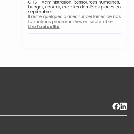
GHS - Administration, Ressources humaines,
budget, contrat, etc. : les dernières places en
septembre
Il reste quelques places sur certaines de nos
formations programmées en septembre
Lire l'actualité