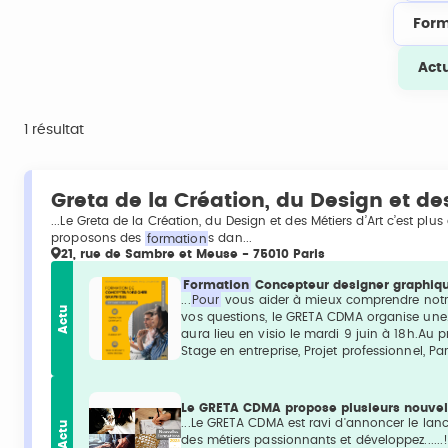
Form
Act
1 résultat
Greta de la Création, du Design et des
...Le Greta de la Création, du Design et des Métiers d’Art c’est plu
proposons des
formation
s dan...
21, rue de Sambre et Meuse - 75010 Paris
Formation
Concepteur designer graphiqu
...
Pour
vous aider à mieux comprendre notre
Actu
vos questions, le GRETA CDMA organise une...
aura lieu en visio le mardi 9 juin à 18h.A
Stage en entreprise, Projet professionnel, Pa
Le GRETA CDMA propose plusieurs nouve
...Le GRETA CDMA est ravi d'annoncer le la
Actu
des métiers passionnants et développez.....