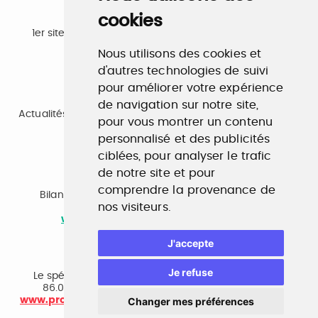
cookies
Emploi
1er site emploi du secteur culturel 784.000 visites et
230.000 visiteurs uniques par mois.
Nous utilisons des cookies et
www.profilculture.com
d'autres technologies de suivi
pour améliorer votre expérience
Formation
de navigation sur notre site,
Actualités, guide et annuaire des formations aux métiers
pour vous montrer un contenu
de la culture.
personnalisé et des publicités
www.profilculture-formation.com
ciblées, pour analyser le trafic
de notre site et pour
Accompagnement professionnel
comprendre la provenance de
Bilan de compétences, coaching, techniques de
nos visiteurs.
recherche d'emploi, entretien conseil.
www.profilculture-competences.com
J'accepte
Cabinet de recrutement
Je refuse
Le spécialiste du secteur culturel, une cvthèque de
86.000 CV et réseau unique de professionnels.
Changer mes préférences
www.profilculture-conseil.com/cabinet-recrutement