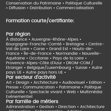
Conservation du Patrimoine • Politique Culturelle
•
Diffusion • Distribution • Commercialisation
Formation courte/certifiante:
Par région
À distance •
Auvergne-Rhône-Alpes •
Bourgogne-Franche-Comté •
Bretagne •
Centre-
Val de Loire •
Corse •
Grand Est •
Hauts-de-
France •
Île-de-France •
Normandie •
Nouvelle-
Aquitaine •
Occitanie •
Pays de la Loire •
Provence-Alpes-Côte d'Azur •
DROM-COM /
Etranger •
Belgique/Luxembourg •
Suisse •
Autre
pays UE •
Autre pays hors UE •
Par secteur d'activité
Art • Design • Architecture •
Audiovisuel •
Edition •
Presse • Communication •
Patrimoine • Politique
Culturelle •
Spectacle vivant •
Web • Multimédia
Evènementiel
Par famille de métiers
Administration • Gestion • Direction •
Architecture