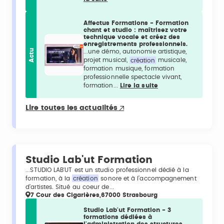
Affectus Formations - Formation
chant et studio : maîtrisez votre
technique vocale et créez des
enregistrements professionnels.
Actu
...une démo, autonomie artistique,
projet musical,
création
musicale,
formation musique, formation
professionnelle spectacle vivant,
formation...
Lire la suite
Lire toutes les actualités
Studio Lab'ut Formation
...STUDIO LAB'UT est un studio professionnel dédié à la
formation, à la
création
sonore et à l’accompagnement
d’artistes. Situé au coeur de...
7 Cour des Cigarières,67000 Strasbourg
Studio Lab'ut Formation - 3
formations dédiées à
l'administration des structures