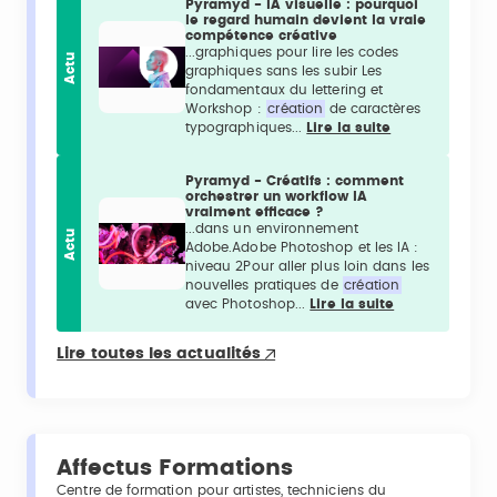
Pyramyd - IA visuelle : pourquoi
le regard humain devient la vraie
compétence créative
...graphiques pour lire les codes
Actu
graphiques sans les subir Les
fondamentaux du lettering et
Workshop :
création
de caractères
typographiques...
Lire la suite
Pyramyd - Créatifs : comment
orchestrer un workflow IA
vraiment efficace ?
...dans un environnement
Actu
Adobe.Adobe Photoshop et les IA :
niveau 2Pour aller plus loin dans les
nouvelles pratiques de
création
avec Photoshop...
Lire la suite
Lire toutes les actualités
Affectus Formations
Centre de formation pour artistes, techniciens du