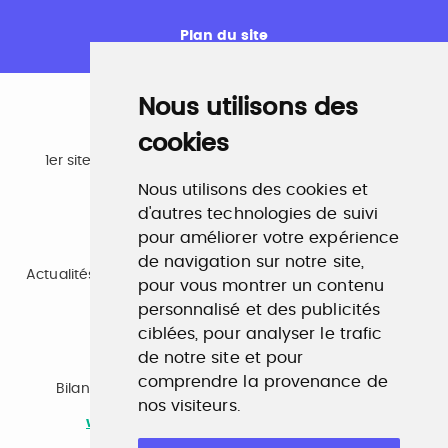
Plan du site
Nous utilisons des
cookies
Emploi
1er site emploi du secteur culturel 784.000 visites et
230.000 visiteurs uniques par mois.
Nous utilisons des cookies et
www.profilculture.com
d'autres technologies de suivi
pour améliorer votre expérience
Formation
de navigation sur notre site,
Actualités, guide et annuaire des formations aux métiers
pour vous montrer un contenu
de la culture.
personnalisé et des publicités
www.profilculture-formation.com
ciblées, pour analyser le trafic
de notre site et pour
Accompagnement professionnel
comprendre la provenance de
Bilan de compétences, coaching, techniques de
nos visiteurs.
recherche d'emploi, entretien conseil.
www.profilculture-competences.com