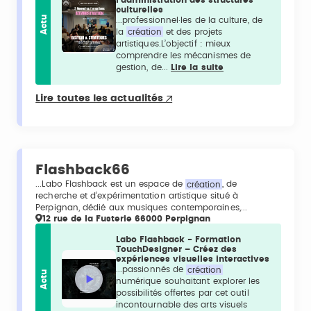
culturelles
Actu
...professionnel·les de la culture, de
la
création
et des projets
artistiques.L’objectif : mieux
comprendre les mécanismes de
gestion, de...
Lire la suite
Lire toutes les actualités
Flashback66
...Labo Flashback est un espace de
création
, de
recherche et d’expérimentation artistique situé à
Perpignan, dédié aux musiques contemporaines,...
12 rue de la Fusterie 66000 Perpignan
Labo Flashback - Formation
TouchDesigner – Créez des
expériences visuelles interactives
...passionnés de
création
Actu
numérique souhaitant explorer les
possibilités offertes par cet outil
incontournable des arts visuels