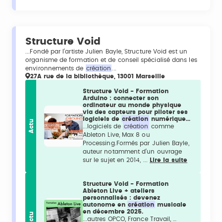
Structure Void
...Fondé par l’artiste Julien Bayle, Structure Void est un
organisme de formation et de conseil spécialisé dans les
environnements de
création
...
27A rue de la bibliothèque, 13001 Marseille
Structure Void - Formation
Arduino : connecter son
ordinateur au monde physique
via des capteurs pour piloter ses
logiciels de
création
numérique...
Actu
...logiciels de
création
comme
Ableton Live, Max 8 ou
Processing.Formés par Julien Bayle,
auteur notamment d’un ouvrage
sur le sujet en 2014, ...
Lire la suite
Structure Void - Formation
Ableton Live + ateliers
personnalisés : devenez
autonome en
création
musicale
en décembre 2025.
Actu
...autres OPCO, France Travail, …