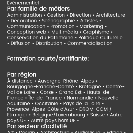
Evènementiel
Par famille de métiers
Administration • Gestion • Direction •
Architecture
• Décoration • Scénographie •
Artistes •
Communication • Promotion • Marketing •
Conception web • Multimédia • Graphisme •
Conservation du Patrimoine • Politique Culturelle
•
Diffusion • Distribution • Commercialisation
Formation courte/certifiante:
Par région
À distance •
Auvergne-Rhône-Alpes •
Bourgogne-Franche-Comté •
Bretagne •
Centre-
Val de Loire •
Corse •
Grand Est •
Hauts-de-
France •
Île-de-France •
Normandie •
Nouvelle-
Aquitaine •
Occitanie •
Pays de la Loire •
Provence-Alpes-Côte d'Azur •
DROM-COM /
Etranger •
Belgique/Luxembourg •
Suisse •
Autre
pays UE •
Autre pays hors UE •
Par secteur d'activité
Art • Design • Architecture •
Audiovisuel •
Edition •