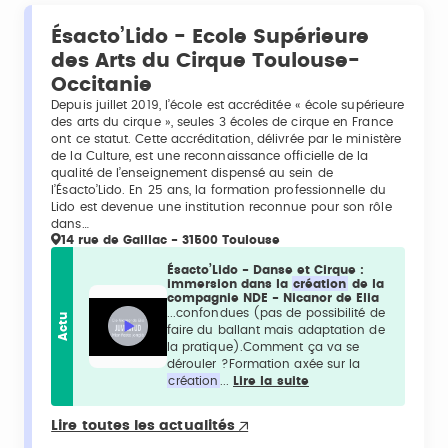
Ésacto’Lido - Ecole Supérieure
des Arts du Cirque Toulouse-
Occitanie
Depuis juillet 2019, l’école est accréditée « école supérieure
des arts du cirque », seules 3 écoles de cirque en France
ont ce statut. Cette accréditation, délivrée par le ministère
de la Culture, est une reconnaissance officielle de la
qualité de l’enseignement dispensé au sein de
l’Ésacto’Lido. En 25 ans, la formation professionnelle du
Lido est devenue une institution reconnue pour son rôle
dans…
14 rue de Gaillac - 31500 Toulouse
Ésacto’Lido - Danse et Cirque :
immersion dans la
création
de la
compagnie NDE - Nicanor de Elia
...confondues (pas de possibilité de
Actu
faire du ballant mais adaptation de
la pratique).Comment ça va se
dérouler ?Formation axée sur la
création
...
Lire la suite
Lire toutes les actualités