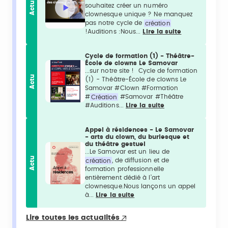
Actu
souhaitez créer un numéro
clownesque unique ? Ne manquez
pas notre cycle de
création
!Auditions :Nous...
Lire la suite
Cycle de formation (1) - Théâtre-
École de clowns Le Samovar
...sur notre site ! Cycle de formation
Actu
(1) - Théâtre-École de clowns Le
Samovar #Clown #Formation
#
Création
#Samovar #Théâtre
#Auditions...
Lire la suite
Appel à résidences - Le Samovar
- arts du clown, du burlesque et
du théâtre gestuel
...Le Samovar est un lieu de
Actu
création
, de diffusion et de
formation professionnelle
entièrement dédié à l’art
clownesque.Nous lançons un appel
à...
Lire la suite
Lire toutes les actualités