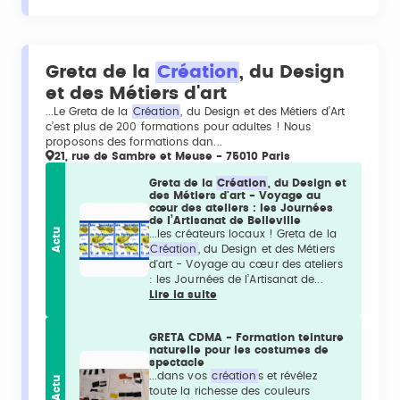
Greta de la
Création
, du Design
et des Métiers d'art
...Le Greta de la
Création
, du Design et des Métiers d’Art
c’est plus de 200 formations pour adultes ! Nous
proposons des formations dan...
21, rue de Sambre et Meuse - 75010 Paris
Greta de la
Création
, du Design et
des Métiers d'art - Voyage au
cœur des ateliers : les Journées
de l’Artisanat de Belleville
Actu
...les créateurs locaux ! Greta de la
Création
, du Design et des Métiers
d'art - Voyage au cœur des ateliers
: les Journées de l’Artisanat de...
Lire la suite
GRETA CDMA - Formation teinture
naturelle pour les costumes de
spectacle
...dans vos
création
s et révélez
Actu
toute la richesse des couleurs