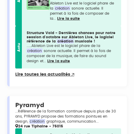
Ableton Live est le logiciel phare de
la
création
sonore actuelle. Il
permet à la fois de composer de
la...
Lire la suite
Structure Void - Dernières chances pour notre
session d'octobre sur Ableton Live, le logiciel
référence de la
création
musicale !
Actu
...…Ableton Live est le logiciel phare de la
création
sonore actuelle. Il permet à la fois de
composer de la musique, de faire du sound
design et...
Lire la suite
Lire toutes les actualités
Pyramyd
...Référence de la formation continue depuis plus de 30
ans, PYRAMYD propose des formations pointues en
design,
création
graphique, communication...
24 rue Tiphaine - 75015