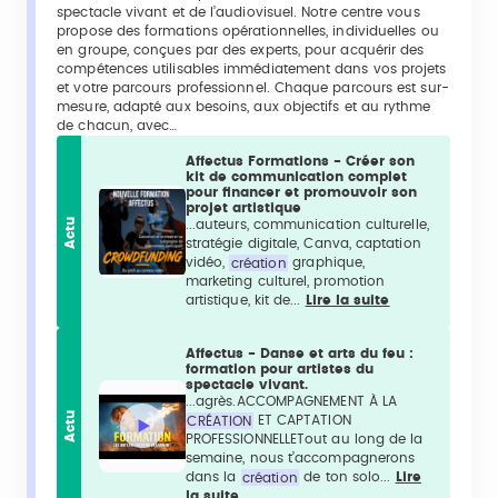
spectacle vivant et de l’audiovisuel. Notre centre vous
propose des formations opérationnelles, individuelles ou
en groupe, conçues par des experts, pour acquérir des
compétences utilisables immédiatement dans vos projets
et votre parcours professionnel. Chaque parcours est sur-
mesure, adapté aux besoins, aux objectifs et au rythme
de chacun, avec…
Affectus Formations - Créer son
kit de communication complet
pour financer et promouvoir son
projet artistique
Actu
...auteurs, communication culturelle,
stratégie digitale, Canva, captation
vidéo,
création
graphique,
marketing culturel, promotion
artistique, kit de...
Lire la suite
Affectus - Danse et arts du feu :
formation pour artistes du
spectacle vivant.
...agrès.ACCOMPAGNEMENT À LA
Actu
CRÉATION
ET CAPTATION
PROFESSIONNELLETout au long de la
semaine, nous t’accompagnerons
dans la
création
de ton solo...
Lire
la suite