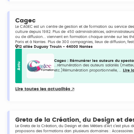
Cagec
Le CAGEC est un centre de gestion et de formation au service des
culture depuis 1982. Plus de 450 administratrices, administrateu
ou de diffusion... viennent en formation chaque année sur les t
Paris et à Nantes. Plus de 300 compagnies, lieux de diffusion, fes
12 allée Duguay Trouin - 44000 Nantes
Cagec : Rémunérer les auteurs du specta
Actu
...rémunération des auteurs salariés (mett
etc.)Rémunération proportionnelle, ...
Lire l
Lire toutes les actualités
Greta de la Création, du Design et des
Le Greta de la Création, du Design et des Métiers d’Art c’est plus
proposons des formations dan plusieurs domaines : Accessoires d