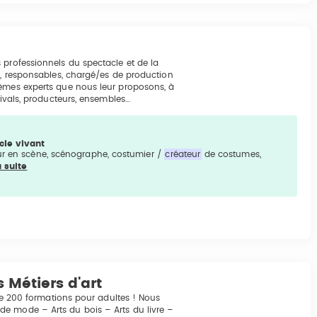
 professionnels du spectacle et de la
rs, responsables, chargé/es de production
hèmes experts que nous leur proposons, à
tivals, producteurs, ensembles…
cle vivant
eur en scène, scénographe, costumier /
créateur
de costumes,
a suite
 Métiers d'art
 de 200 formations pour adultes ! Nous
e mode – Arts du bois – Arts du livre –