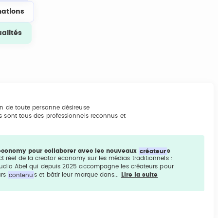
ations
ualités
on de toute personne désireuse
s sont tous des professionnels reconnus et
or economy pour collaborer avec les nouveaux
créateur
s
ct réel de la creator economy sur les médias traditionnels :
....Studio Abel qui depuis 2025 accompagne les créateurs pour
urs
contenu
s et bâtir leur marque dans...
Lire la suite