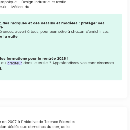
raphique – Design industriel et textile –
cuir – Métiers du…
, des marques et des dessins et modèles : protéger ses
re
rences, ouvert à tous, pour permettre à chacun d’enrichir ses
re la suite
es formations pour la rentrée 2025 !
te ou
créateur
dans le textile ? Approfondissez vos connaissances
e
en 2007 à l’initiative de Terence Briand et
ation dédiés aux domaines du son, de la