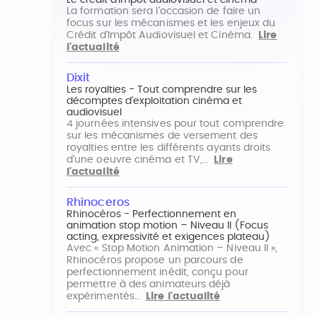
Le crédit d'impôt audiovisuel et cinéma
La formation sera l'occasion de faire un
focus sur les mécanismes et les enjeux du
Crédit d'Impôt Audiovisuel et Cinéma.
Lire
l'actualité
Dixit
Les royalties - Tout comprendre sur les
décomptes d'exploitation cinéma et
audiovisuel
4 journées intensives pour tout comprendre
sur les mécanismes de versement des
royalties entre les différents ayants droits
d'une oeuvre cinéma et TV,…
Lire
l'actualité
Rhinoceros
Rhinocéros - Perfectionnement en
animation stop motion – Niveau II (Focus
acting, expressivité et exigences plateau)
Avec « Stop Motion Animation – Niveau II »,
Rhinocéros propose un parcours de
perfectionnement inédit, conçu pour
permettre à des animateurs déjà
expérimentés…
Lire l'actualité