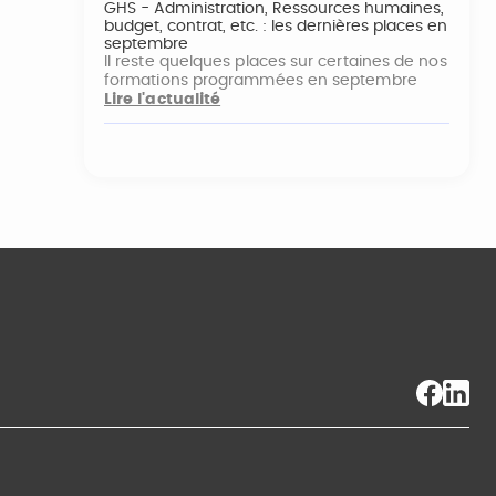
GHS - Administration, Ressources humaines,
budget, contrat, etc. : les dernières places en
septembre
Il reste quelques places sur certaines de nos
formations programmées en septembre
Lire l'actualité