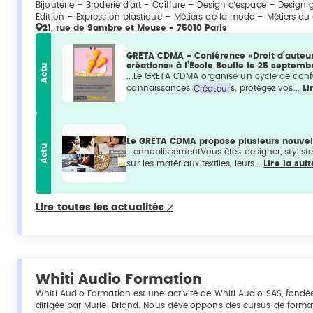
Bijouterie – Broderie d’art - Coiffure – Design d’espace – Design g
Édition – Expression plastique – Métiers de la mode – Métiers du 
21, rue de Sambre et Meuse - 75010 Paris
GRETA CDMA - Conférence «Droit d’auteur
créations» à l’École Boulle le 25 septemb
Actu
...Le GRETA CDMA organise un cycle de confé
connaissances.
Créateur
s, protégez vos...
Li
Le GRETA CDMA propose plusieurs nouvell
Actu
...ennoblissementVous êtes designer, stylis
sur les matériaux textiles, leurs...
Lire la suit
Lire toutes les actualités
Whiti Audio Formation
Whiti Audio Formation est une activité de Whiti Audio SAS, fondée 
dirigée par Muriel Briand.‍ Nous développons des cursus de form