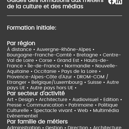
Guides des formations aux métiers
de la culture et des médias
Formation initiale:
Par région
À distance •
Auvergne-Rhône-Alpes •
Bourgogne-Franche-Comté •
Bretagne •
Centre-
Val de Loire •
Corse •
Grand Est •
Hauts-de-
France •
Île-de-France •
Normandie •
Nouvelle-
Aquitaine •
Occitanie •
Pays de la Loire •
Provence-Alpes-Côte d'Azur •
DROM-COM /
Etranger •
Belgique/Luxembourg •
Suisse •
Autre
pays UE •
Autre pays hors UE •
Par secteur d'activité
Art • Design • Architecture •
Audiovisuel •
Edition •
Presse • Communication •
Patrimoine • Politique
Culturelle •
Spectacle vivant •
Web • Multimédia
Evènementiel
Par famille de métiers
Administration • Gestion • Direction •
Architecture