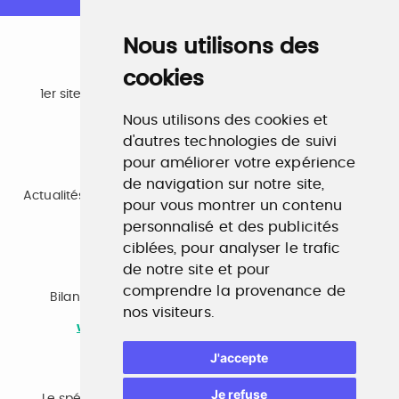
Nous utilisons des
cookies
Emploi
1er site emploi du secteur culturel 784.000 visites et
230.000 visiteurs uniques par mois.
Nous utilisons des cookies et
www.profilculture.com
d'autres technologies de suivi
pour améliorer votre expérience
Formation
de navigation sur notre site,
Actualités, guide et annuaire des formations aux métiers
pour vous montrer un contenu
de la culture.
personnalisé et des publicités
www.profilculture-formation.com
ciblées, pour analyser le trafic
de notre site et pour
Accompagnement professionnel
comprendre la provenance de
Bilan de compétences, coaching, techniques de
nos visiteurs.
recherche d'emploi, entretien conseil.
www.profilculture-competences.com
J'accepte
Cabinet de recrutement
Je refuse