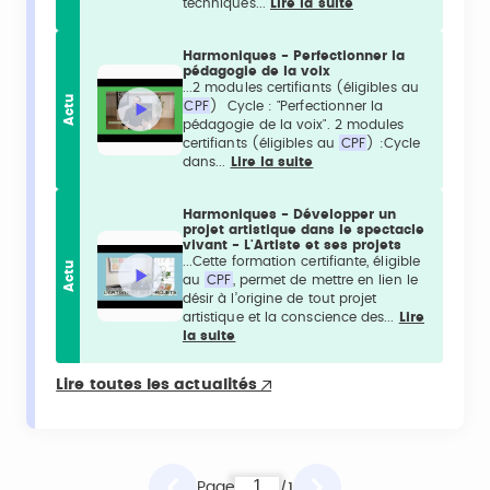
techniques...
Lire la suite
Harmoniques - Perfectionner la
pédagogie de la voix
...2 modules certifiants (éligibles au
Actu
CPF
) Cycle : "Perfectionner la
pédagogie de la voix". 2 modules
certifiants (éligibles au
CPF
) :Cycle
dans...
Lire la suite
Harmoniques - Développer un
projet artistique dans le spectacle
vivant - L'Artiste et ses projets
...Cette formation certifiante, éligible
Actu
au
CPF
, permet de mettre en lien le
désir à l’origine de tout projet
artistique et la conscience des...
Lire
la suite
Lire toutes les actualités
Page
1
/