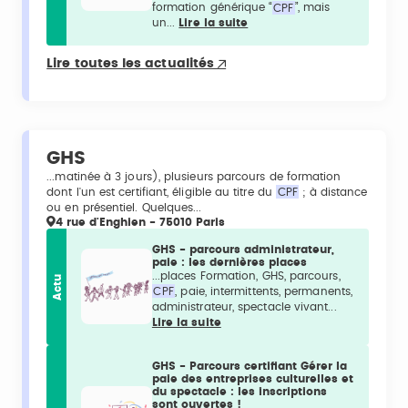
formation générique “
CPF
”, mais
un...
Lire la suite
Lire toutes les actualités
GHS
...matinée à 3 jours), plusieurs parcours de formation
dont l'un est certifiant, éligible au titre du
CPF
; à distance
ou en présentiel. Quelques...
4 rue d'Enghien - 75010 Paris
GHS - parcours administrateur,
paie : les dernières places
...places Formation, GHS, parcours,
Actu
CPF
, paie, intermittents, permanents,
administrateur, spectacle vivant...
Lire la suite
GHS - Parcours certifiant Gérer la
paie des entreprises culturelles et
du spectacle : les inscriptions
sont ouvertes !