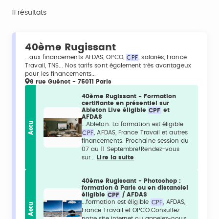
11 résultats
40ème Rugissant
...aux financements AFDAS, OPCO,
CPF
, salariés, France
Travail, TNS... Nos tarifs sont également très avantageux
pour les financements...
6 rue Guénot - 75011 Paris
40ème Rugissant - Formation
certifiante en présentiel sur
Ableton Live éligible
CPF
et
AFDAS
Actu
...Ableton. La formation est éligible
CPF
, AFDAS, France Travail et autres
financements. Prochaine session du
07 au 11 Septembre!Rendez-vous
sur...
Lire la suite
40ème Rugissant - Photoshop :
formation à Paris ou en distanciel
éligible
CPF
/ AFDAS
...formation est éligible
CPF
, AFDAS,
Actu
France Travail et OPCO.Consultez
notre site internet ou appelez-nous