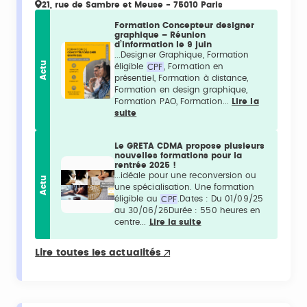
21, rue de Sambre et Meuse - 75010 Paris
Formation Concepteur designer
graphique – Réunion
d’information le 9 juin
...Designer Graphique, Formation
Actu
éligible
CPF
, Formation en
présentiel, Formation à distance,
Formation en design graphique,
Formation PAO, Formation...
Lire la
suite
Le GRETA CDMA propose plusieurs
nouvelles formations pour la
rentrée 2025 !
...idéale pour une reconversion ou
Actu
une spécialisation. Une formation
éligible au
CPF
.Dates : Du 01/09/25
au 30/06/26Durée : 550 heures en
centre...
Lire la suite
Lire toutes les actualités