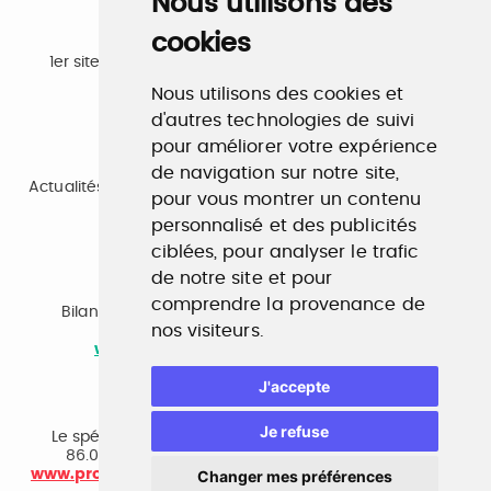
Nous utilisons des
cookies
Emploi
1er site emploi du secteur culturel 784.000 visites et
230.000 visiteurs uniques par mois.
Nous utilisons des cookies et
www.profilculture.com
d'autres technologies de suivi
pour améliorer votre expérience
Formation
de navigation sur notre site,
Actualités, guide et annuaire des formations aux métiers
pour vous montrer un contenu
de la culture.
www.profilculture-formation.com
personnalisé et des publicités
ciblées, pour analyser le trafic
de notre site et pour
Accompagnement professionnel
comprendre la provenance de
Bilan de compétences, coaching, techniques de
nos visiteurs.
recherche d'emploi, entretien conseil.
www.profilculture-competences.com
J'accepte
Cabinet de recrutement
Je refuse
Le spécialiste du secteur culturel, une cvthèque de
86.000 CV et réseau unique de professionnels.
www.profilculture-conseil.com/cabinet-recrutement
Changer mes préférences