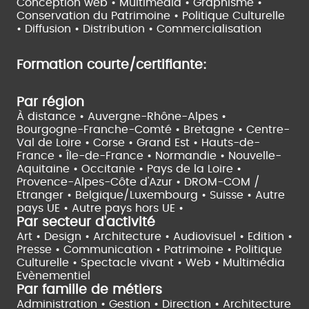
Conception web • Multimédia • Graphisme •
Conservation du Patrimoine • Politique Culturelle
•
Diffusion • Distribution • Commercialisation
Formation courte/certifiante:
Par région
À distance •
Auvergne-Rhône-Alpes •
Bourgogne-Franche-Comté •
Bretagne •
Centre-
Val de Loire •
Corse •
Grand Est •
Hauts-de-
France •
Île-de-France •
Normandie •
Nouvelle-
Aquitaine •
Occitanie •
Pays de la Loire •
Provence-Alpes-Côte d'Azur •
DROM-COM /
Etranger •
Belgique/Luxembourg •
Suisse •
Autre
pays UE •
Autre pays hors UE •
Par secteur d'activité
Art • Design • Architecture •
Audiovisuel •
Edition •
Presse • Communication •
Patrimoine • Politique
Culturelle •
Spectacle vivant •
Web • Multimédia
Evènementiel
Par famille de métiers
Administration • Gestion • Direction •
Architecture