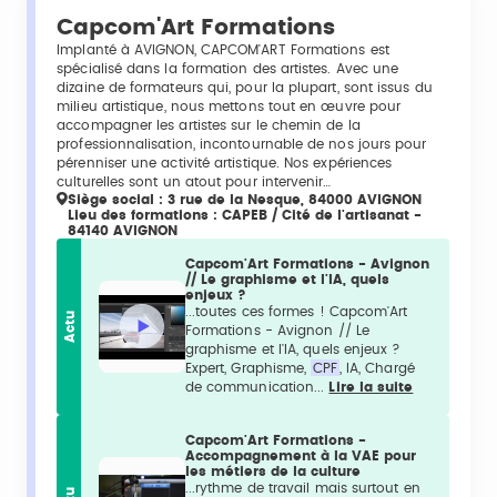
Capcom'Art Formations
Implanté à AVIGNON, CAPCOM'ART Formations est
spécialisé dans la formation des artistes. Avec une
dizaine de formateurs qui, pour la plupart, sont issus du
milieu artistique, nous mettons tout en œuvre pour
accompagner les artistes sur le chemin de la
professionnalisation, incontournable de nos jours pour
pérenniser une activité artistique. Nos expériences
culturelles sont un atout pour intervenir…
Siège social : 3 rue de la Nesque, 84000 AVIGNON
Lieu des formations : CAPEB / Cité de l'artisanat -
84140 AVIGNON
Capcom'Art Formations - Avignon
// Le graphisme et l'IA, quels
enjeux ?
...toutes ces formes ! Capcom'Art
Actu
Formations - Avignon // Le
graphisme et l'IA, quels enjeux ?
Expert, Graphisme,
CPF
, IA, Chargé
de communication...
Lire la suite
Capcom'Art Formations -
Accompagnement à la VAE pour
les métiers de la culture
...rythme de travail mais surtout en