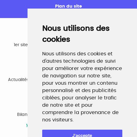
Plan du site
Nous utilisons des
cookies
Emploi
1er site emploi du secteur culturel 784.000 visites et
230.000 visiteurs uniques par mois.
Nous utilisons des cookies et
www.profilculture.com
d'autres technologies de suivi
pour améliorer votre expérience
Formation
de navigation sur notre site,
Actualités, guide et annuaire des formations aux métiers
pour vous montrer un contenu
de la culture.
www.profilculture-formation.com
personnalisé et des publicités
ciblées, pour analyser le trafic
de notre site et pour
Accompagnement professionnel
comprendre la provenance de
Bilan de compétences, coaching, techniques de
nos visiteurs.
recherche d'emploi, entretien conseil.
www.profilculture-competences.com
J'accepte