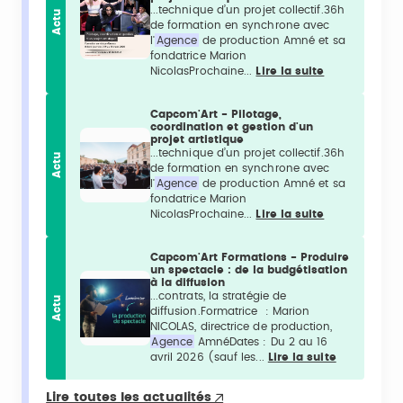
...technique d’un projet collectif.36h
Actu
de formation en synchrone avec
l'
Agence
de production Amné et sa
fondatrice Marion
NicolasProchaine...
Lire la suite
Capcom'Art - Pilotage,
coordination et gestion d'un
projet artistique
...technique d’un projet collectif.36h
Actu
de formation en synchrone avec
l'
Agence
de production Amné et sa
fondatrice Marion
NicolasProchaine...
Lire la suite
Capcom'Art Formations - Produire
un spectacle : de la budgétisation
à la diffusion
...contrats, la stratégie de
Actu
diffusion.Formatrice : Marion
NICOLAS, directrice de production,
Agence
AmnéDates : Du 2 au 16
avril 2026 (sauf les...
Lire la suite
Lire toutes les actualités