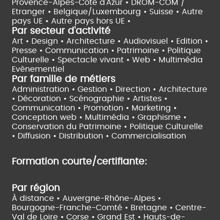
Provence-Alpes-Côte d'Azur •
DROM-COM /
Etranger •
Belgique/Luxembourg •
Suisse •
Autre
pays UE •
Autre pays hors UE •
Par secteur d'activité
Art • Design • Architecture •
Audiovisuel •
Edition •
Presse • Communication •
Patrimoine • Politique
Culturelle •
Spectacle vivant •
Web • Multimédia
Evènementiel
Par famille de métiers
Administration • Gestion • Direction •
Architecture
• Décoration • Scénographie •
Artistes •
Communication • Promotion • Marketing •
Conception web • Multimédia • Graphisme •
Conservation du Patrimoine • Politique Culturelle
•
Diffusion • Distribution • Commercialisation
Formation courte/certifiante:
Par région
À distance •
Auvergne-Rhône-Alpes •
Bourgogne-Franche-Comté •
Bretagne •
Centre-
Val de Loire •
Corse •
Grand Est •
Hauts-de-