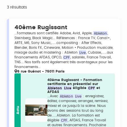
3 résultats
40ème Rugissant
...formateurs sont certifiés Adobe, Avid, Apple,
Ableton
,
Steinberg, Black Magic... Références : France TV, Canal+,
ARTE, M6, Sony Music,......compositing : After Effects,
Blender, Boris FX, Cineware, Motion • Production musicale,
mixage audio et mastering : Ableton
Live
, Cubase,......aux
financements AFDAS, OPCO,
CPF
, salariés, France Travail,
TNS... Nos tarifs sont également très avantageux pour les
financements...
6 rue Guénot - 75011 Paris
40ème Rugissant - Formation
certifiante en présentiel sur
Ableton
Live
éligible
CPF
et
AFDAS
...Avec
Ableton
Live
: enregistrez,
éditez, composez, arrangez, remixez,
mixez et ce jusqu'à la scène. Nous
Actu
avons des sessions tout au long
de......Ableton. La formation est
éligible
CPF
, AFDAS, France Travail
et autres financements. Prochaine