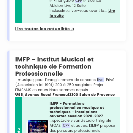
✅ Finançable
CPF
✅ Licence
Ableton Live 12 Suite
incluseInscrivez-vous avant la...
Lire
la suite
Lire toutes les actualités
IMFP - Institut Musical et
technique de Formation
Professionnelle
...musique, pour l’enregistrement de concerts
live
. Privé
(Association loi 1901) 200 à 250 stagiaires Projet
ERASMUS en cours Nous sommes depuis...
95, Avenue Raoul Francou13300 Salon de Provence
IMFP - Formations
professionnelles musique et
techniques - Inscriptions
ouvertes session 2026-2027
...spectacle vivant/studio ! Eligible
AFDAS,
CPF
et autres. L’IMFP propose
Actu
des parcours professionnels