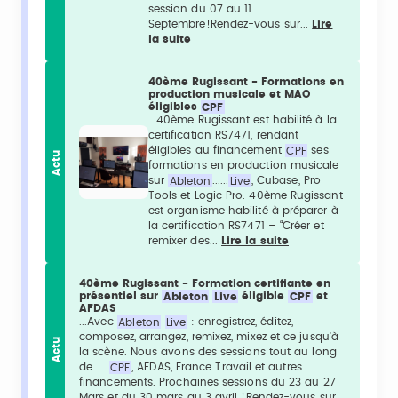
session du 07 au 11
Septembre!Rendez-vous sur...
Lire
la suite
40ème Rugissant - Formations en
production musicale et MAO
éligibles
CPF
...40ème Rugissant est habilité à la
certification RS7471, rendant
éligibles au financement
CPF
ses
Actu
formations en production musicale
sur
Ableton
......
Live
, Cubase, Pro
Tools et Logic Pro. 40ème Rugissant
est organisme habilité à préparer à
la certification RS7471 – “Créer et
remixer des...
Lire la suite
40ème Rugissant - Formation certifiante en
présentiel sur
Ableton
Live
éligible
CPF
et
AFDAS
...Avec
Ableton
Live
: enregistrez, éditez,
composez, arrangez, remixez, mixez et ce jusqu'à
Actu
la scène. Nous avons des sessions tout au long
de......
CPF
, AFDAS, France Travail et autres
financements. Prochaines sessions du 23 au 27
Mars et du 30 mars au 3 avril !Rendez-vous sur