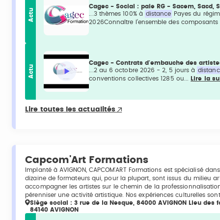
Cagec - Social : paie RG - Sacem, Sacd,
Actu
...3 thèmes 100% à
distance
Payes du régime 
2026Connaître l’ensemble des composants 
Cagec - Contrats d'embauche des artiste
Actu
...2 au 6 octobre 2026 - 2, 5 jours à
distan
conventions collectives 1285 ou...
Lire la su
Lire toutes les actualités
Capcom'Art Formations
Implanté à AVIGNON, CAPCOM'ART Formations est spécialisé dans 
dizaine de formateurs qui, pour la plupart, sont issus du milieu 
accompagner les artistes sur le chemin de la professionnalisatio
pérenniser une activité artistique. Nos expériences culturelles son
Siège social : 3 rue de la Nesque, 84000 AVIGNON Lieu des fo
84140 AVIGNON