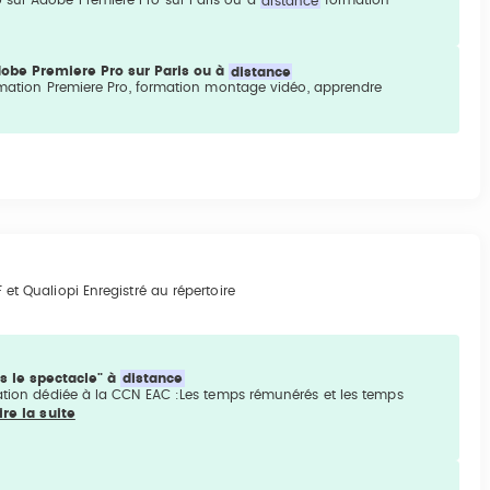
 sur Adobe Premiere Pro sur Paris ou à
distance
formation
obe Premiere Pro sur Paris ou à
distance
mation Premiere Pro, formation montage vidéo, apprendre
 et Qualiopi Enregistré au répertoire
s le spectacle" à
distance
on dédiée à la CCN EAC :Les temps rémunérés et les temps
ire la suite