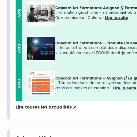
Capcom'Art Formations Avignon // Forma
Actu
...Formation graphisme - En présentiel ou 
Communication, Culture...
Lire la suite
Capcom'Art Formations - Produire un spect
Actu
...Un tour d'horizon complet des indispens
visioconférence avec ZOOM9 demi-journées
Capcom'Art Formations - Avignon // Le gr
Actu
...Toutes les dates de notre cycle sur les fo
dans ces métiers de création...
Lire la suite
Lire toutes les actualités