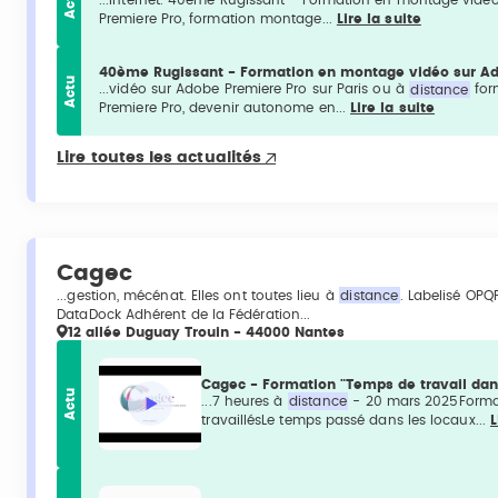
Actu
...internet. 40ème Rugissant - Formation en montage vidéo
Premiere Pro, formation montage...
Lire la suite
40ème Rugissant - Formation en montage vidéo sur Ad
Actu
...vidéo sur Adobe Premiere Pro sur Paris ou à
distance
for
Premiere Pro, devenir autonome en...
Lire la suite
Lire toutes les actualités
Cagec
...gestion, mécénat. Elles ont toutes lieu à
distance
. Labelisé OPQF
DataDock Adhérent de la Fédération...
12 allée Duguay Trouin - 44000 Nantes
Cagec - Formation "Temps de travail dan
Actu
...7 heures à
distance
- 20 mars 2025Formati
travaillésLe temps passé dans les locaux...
L