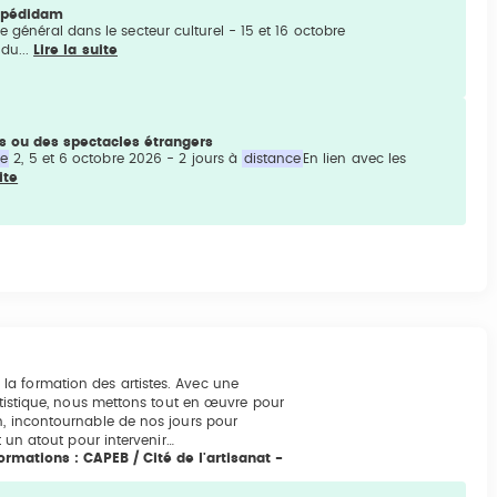
 Spédidam
général dans le secteur culturel - 15 et 16 octobre
du...
Lire la suite
s ou des spectacles étrangers
ce
2, 5 et 6 octobre 2026 - 2 jours à
distance
En lien avec les
ite
la formation des artistes. Avec une
artistique, nous mettons tout en œuvre pour
n, incontournable de nos jours pour
t un atout pour intervenir…
rmations : CAPEB / Cité de l'artisanat -