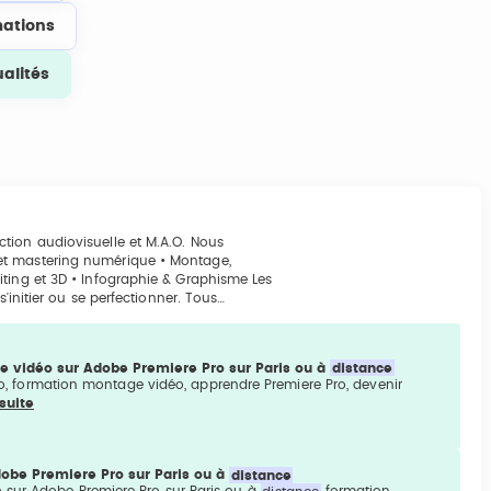
ations
ualités
tion audiovisuelle et M.A.O. Nous
et mastering numérique • Montage,
iting et 3D • Infographie & Graphisme Les
s'initier ou se perfectionner. Tous…
 vidéo sur Adobe Premiere Pro sur Paris ou à
distance
o, formation montage vidéo, apprendre Premiere Pro, devenir
 suite
obe Premiere Pro sur Paris ou à
distance