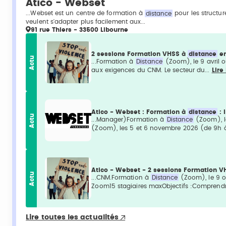
Atico - Webset
...Webset est un centre de formation à
distance
pour les structur
veulent s'adapter plus facilement aux...
91 rue Thiers - 33500 Libourne
2 sessions Formation VHSS à
distance
en
Actu
...Formation à
Distance
(Zoom), le 9 avril 
aux exigences du CNM. Le secteur du...
Lire
Atico - Webset : Formation à
distance
: 
Actu
...Manager)Formation à
Distance
(Zoom), l
(Zoom), les 5 et 6 novembre 2026 (de 9h à
Atico - Webset - 2 sessions Formation 
Actu
...CNM.Formation à
Distance
(Zoom), le 9 o
Zoom15 stagiaires maxObjectifs :Comprendr
Lire toutes les actualités