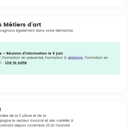
 Métiers d'art
pagnons également dans votre démarche
 – Réunion d’information le 9 juin
F, Formation en présentiel, Formation à
distance
, Formation en
...
Lire la suite
)
stère de la Culture et de la
gne le secteur musical et des variétés à
eprenant depuis novembre 2020 l’activité