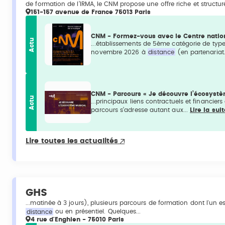
de formation de l’IRMA, le CNM propose une offre riche et structu
151-157 avenue de France 75013 Paris
CNM - Formez-vous avec le Centre nation
Actu
...établissements de 5ème catégorie de typ
novembre 2026 à
distance
(en partenariat.
CNM - Parcours « Je découvre l’écosyst
Actu
...principaux liens contractuels et financier
parcours s’adresse autant aux...
Lire la sui
Lire toutes les actualités
GHS
...matinée à 3 jours), plusieurs parcours de formation dont l'un est 
distance
ou en présentiel. Quelques...
4 rue d'Enghien - 75010 Paris