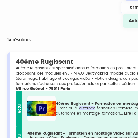
Form
Act
14 résultats
40ème Rugissant
40ème Rugissant est spécialisé dans la formation en post-produc
proposons des modules en : • M.A.O, Beatmaking, mixage audio 
étalonnage, habillage et trucages vidéo • Motion design, compos
formations s'adressent aux professionnels et particuliers désirant 
6 rue Guénot - 75011 Paris
40ème Rugissant - Formation en montage
Actu
...Paris ou à
distance
formation Premiere Pr
autonome en montage, formation...
Lire la
40ème Rugissant - Formation en montage vidéo sur Ad