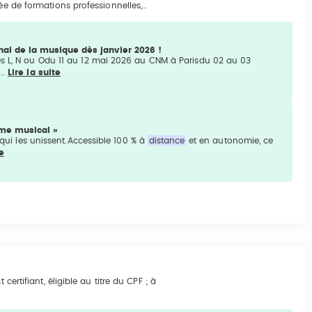
rée de formations professionnelles,…
al de la musique dès janvier 2026 !
es L, N ou Odu 11 au 12 mai 2026 au CNM à Parisdu 02 au 03
..
Lire la suite
ème musical »
s qui les unissent.Accessible 100 % à
distance
et en autonomie, ce
te
certifiant, éligible au titre du CPF ; à