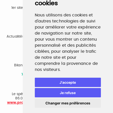
cookies
Emploi
1er site emploi du secteur culturel 784.000 visites et
230.000 visiteurs uniques par mois.
Nous utilisons des cookies et
www.profilculture.com
d'autres technologies de suivi
pour améliorer votre expérience
Formation
de navigation sur notre site,
Actualités, guide et annuaire des formations aux métiers
pour vous montrer un contenu
de la culture.
www.profilculture-formation.com
personnalisé et des publicités
ciblées, pour analyser le trafic
de notre site et pour
Accompagnement professionnel
comprendre la provenance de
Bilan de compétences, coaching, techniques de
nos visiteurs.
recherche d'emploi, entretien conseil.
www.profilculture-competences.com
J'accepte
Cabinet de recrutement
Je refuse
Le spécialiste du secteur culturel, une cvthèque de
86.000 CV et réseau unique de professionnels.
www.profilculture-conseil.com/cabinet-recrutement
Changer mes préférences