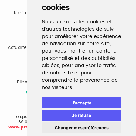
cookies
Emploi
1er site emploi du secteur culturel 784.000 visites et
230.000 visiteurs uniques par mois.
Nous utilisons des cookies et
www.profilculture.com
d'autres technologies de suivi
pour améliorer votre expérience
Formation
de navigation sur notre site,
Actualités, guide et annuaire des formations aux métiers
pour vous montrer un contenu
de la culture.
www.profilculture-formation.com
personnalisé et des publicités
ciblées, pour analyser le trafic
de notre site et pour
Accompagnement professionnel
comprendre la provenance de
Bilan de compétences, coaching, techniques de
nos visiteurs.
recherche d'emploi, entretien conseil.
www.profilculture-competences.com
J'accepte
Cabinet de recrutement
Je refuse
Le spécialiste du secteur culturel, une cvthèque de
86.000 CV et réseau unique de professionnels.
www.profilculture-conseil.com/cabinet-recrutement
Changer mes préférences