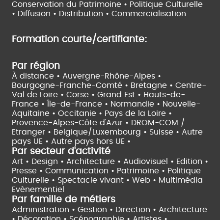
Conservation du Patrimoine • Politique Culturelle
•
Diffusion • Distribution • Commercialisation
Formation courte/certifiante:
Par région
À distance •
Auvergne-Rhône-Alpes •
Bourgogne-Franche-Comté •
Bretagne •
Centre-
Val de Loire •
Corse •
Grand Est •
Hauts-de-
France •
Île-de-France •
Normandie •
Nouvelle-
Aquitaine •
Occitanie •
Pays de la Loire •
Provence-Alpes-Côte d'Azur •
DROM-COM /
Etranger •
Belgique/Luxembourg •
Suisse •
Autre
pays UE •
Autre pays hors UE •
Par secteur d'activité
Art • Design • Architecture •
Audiovisuel •
Edition •
Presse • Communication •
Patrimoine • Politique
Culturelle •
Spectacle vivant •
Web • Multimédia
Evènementiel
Par famille de métiers
Administration • Gestion • Direction •
Architecture
• Décoration • Scénographie •
Artistes •