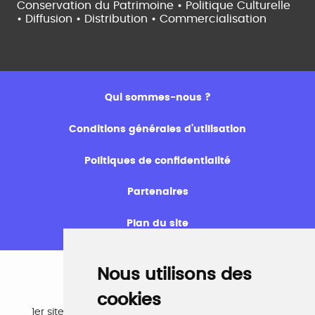
Conservation du Patrimoine • Politique Culturelle
•
Diffusion • Distribution • Commercialisation
Qui sommes-nous ?
Conditions générales d’utilisation
Politiques de confidentialité
Partenaires
Plan du site
Nous utilisons des
cookies
Emploi
1er site emploi du secteur culturel 784.000 visites et